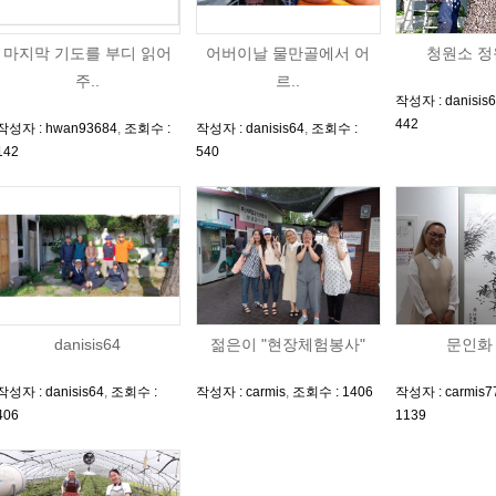
마지막 기도를 부디 읽어
어버이날 물만골에서 어
청원소 정
주..
르..
작성자 : danisis
442
작성자 : hwan93684
,
조회수 :
작성자 : danisis64
,
조회수 :
142
540
danisis64
젊은이 "현장체험봉사"
문인화
작성자 : danisis64
,
조회수 :
작성자 : carmis
,
조회수 : 1406
작성자 : carmis7
406
1139