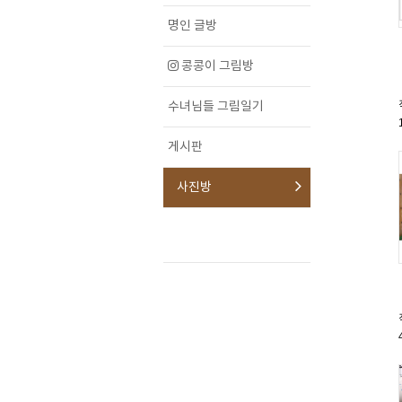
명인 글방
콩콩이 그림방
수녀님들 그림일기
게시판
사진방