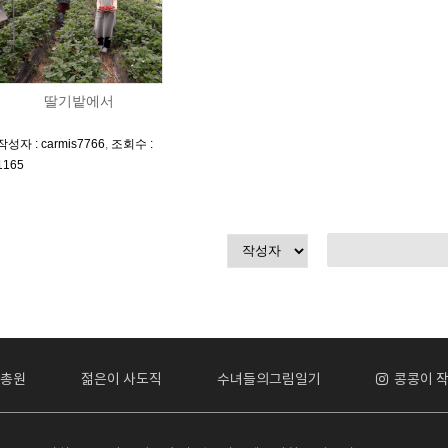
딸기밭에서
작성자 : carmis7766
,
조회수 :
1165
총원
젊은이 사도직
수녀들의그림일기
콩콩이 