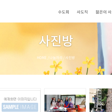
수도회
사도직
젊은이 
사진방
HOME
/
나눔자리
/
사진방