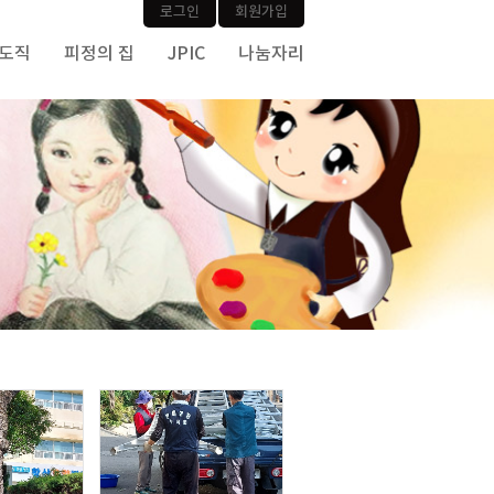
로그인
회원가입
사도직
피정의 집
JPIC
나눔자리