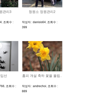
원관리3
청원소 정원관리2
64
,
조회수 :
작성자 : danisis64
,
조회수 :
399
 입선
홈피 개설 축하 꽃을 올립..
766
,
조회수 :
작성자 : andrechoi
,
조회수 :
889