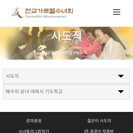
사도직
HOME
/
사도직
/
사도직
사도직
예수의 성녀 데레사 기도학교
로마총원
젊은이 사도직
수녀들의그림일기
콩콩이 작품방