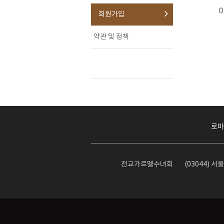
회원가입
약관 및 정책
로마
전교가르멜수녀회
(03044) 