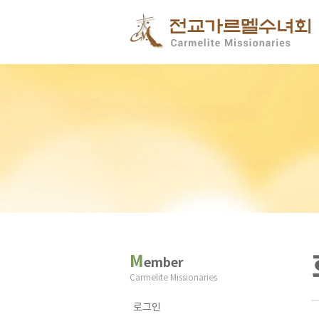
M
ember
Carmelite Missionaries
로그인