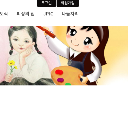
로그인
회원가입
사도직
피정의 집
JPIC
나눔자리