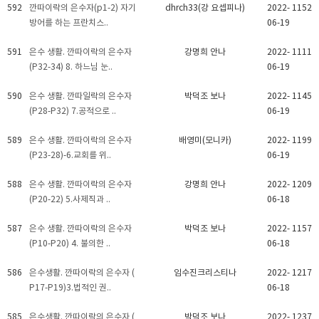
592
깐따이락의 은수자(p1-2) 자기
dhrch33(강 요셉피나)
2022-
1152
방어를 하는 프란치스..
06-19
591
은수 생활. 깐따이락의 은수자
강명희 안나
2022-
1111
(P32-34) 8. 하느님 눈..
06-19
590
은수 생활. 깐따일락의 은수자
박덕조 보나
2022-
1145
(P28-P32) 7.공적으로 ..
06-19
589
은수 생활. 깐따이락의 은수자
배영미(모니카)
2022-
1199
(P23-28)-6.교회를 위..
06-19
588
은수 생활. 깐따이락의 은수자
강명희 안나
2022-
1209
(P20-22) 5.사제직과 ..
06-18
587
은수 생활. 깐따이락의 은수자
박덕조 보나
2022-
1157
(P10-P20) 4. 불의한 ..
06-18
586
은수생활. 깐따이락의 은수자 (
임수진크리스티나
2022-
1217
P17-P19)3.법적인 권..
06-18
585
은수생활. 깐따이락의 은수자 (
박덕조 보나
2022-
1237