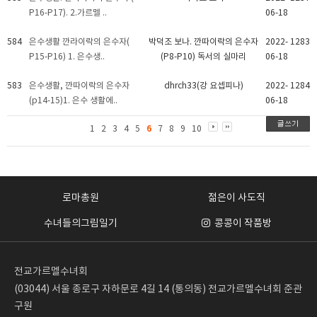
P16-P17). 2.가르멜 ..
06-18
584
은수생활 깐라이락의 은수자(
박덕조 보나. 깐따이락의 은수자
2022-
1283
P15-P16) 1. 은수생..
(P8-P10) 독서의 실마리
06-18
583
은수생활, 깐따이락의 은수자
dhrch33(강 요셉피나)
2022-
1284
(p14-15)1. 은수 생활에..
06-18
6
1
2
3
4
5
7
8
9
10
로마총원
젊은이 사도직
수녀들의그림일기
콩콩이 작품방
전교가르멜수녀회
(03044) 서울 종로구 자하문로 4길 14 (통의동) 전교가르멜수녀회 준관
구원