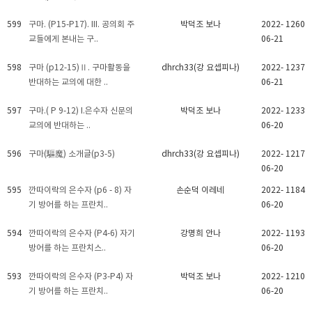
599
구마. (P15-P17). III. 공의회 주
박덕조 보나
2022-
1260
교들에게 본내는 구..
06-21
598
구마 (p12-15)Ⅱ. 구마활동을
dhrch33(강 요셉피나)
2022-
1237
반대하는 교의에 대한 ..
06-21
597
구마.( P 9-12) I.은수자 신문의
박덕조 보나
2022-
1233
교의에 반대하는 ..
06-20
596
구마(驅魔) 소개글(p3-5)
dhrch33(강 요셉피나)
2022-
1217
06-20
595
깐따이락의 은수자 (p6 - 8) 자
손순덕 이레네
2022-
1184
기 방어를 하는 프란치..
06-20
594
깐따이락의 은수자 (P4-6) 자기
강명희 안나
2022-
1193
방어를 하는 프란치스..
06-20
593
깐따이락의 은수자 (P3-P4) 자
박덕조 보나
2022-
1210
기 방어를 하는 프란치..
06-20