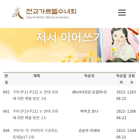
저서 이어쓰기
HOME
/
저서 이어쓰기
번
제목
작성자
작성일
조회
호
자
수
602
구마 (P21-P22). V. 반대 교의
dhrch33(강 요셉피나)
2022-
1203
에 대한 해결 방안. 14.
06-22
601
구마 (P19-P21). V. 반대 교의
박덕조 보나
2022-
1208
에 대한 해결 방안. 13..
06-22
600
구마 lV. 이 구마직이 기초하는
손순덕 이레네
2022-
1244
토대(p17-19)
06-21