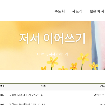
수도회
사도직
젊은이 
저서 이어쓰기
HOME
/
저서 이어쓰기
번호
제목
작성
102
교회와 나와의 관계 22장 1-4
양현주 
101
교회와 나와의관계 22장 11-18
gerh