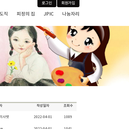
로그인
회원가입
사도직
피정의 집
JPIC
나눔자리
자
작성일자
조회수
엘리사벳
2022-04-01
1089
ye
2022-04-01
1041