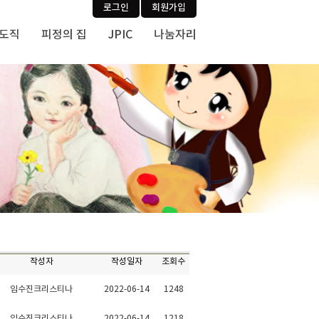
로그인
회원가입
사도직
피정의 집
JPIC
나눔자리
작성자
작성일자
조회수
임수진크리스티나
2022-06-14
1248
임수진크리스티나
2022-06-14
1218