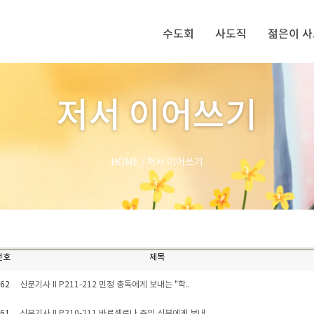
수도회
사도직
젊은이 
저서 이어쓰기
HOME
/
저서 이어쓰기
번호
제목
62
신문기사 II P211-212 민정 총독에게 보내는 "학..
61
신문기사 II P210-211 바르셀로나 주임 신부에게 보내..