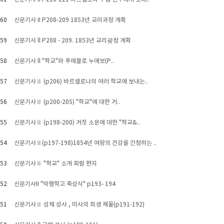
60
신문기사 II P208-209 1853년 교리과정 계획
59
신문기사 ll P208 - 209. 1853년 교리괒정 계획
58
신문기사 ll "학교"와 푸에블로 누에보(P..
57
신문기사Ⅱ (p206) 바르셀로나의 여러 학교에 보내는..
56
신문기사Ⅱ (p200-205) "학교"에 대한 거..
55
신문기사Ⅱ (p198-200) 거짓 소문에 대한 "학교&..
54
신문기사Ⅱ(p197-198)1854년 여왕의 건강을 간청하는 ..
53
신문기사Ⅱ "학교" 소개 회람 편지
52
신문기사II "덕행학고 축성식" p193- 194
51
신문기사Ⅱ 성체 성사 , 미사의 희생 제물(p191-192)