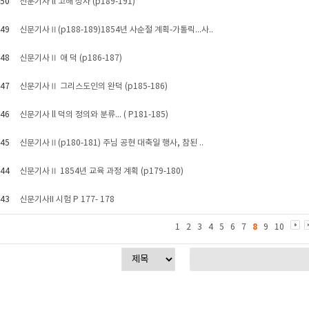
50
신문기사 ll 고해 성사 (p189-191)
49
신문기사Ⅱ(p188-189)1854년 사순절 계획-가톨릭...사..
48
신문기사Ⅱ 애 덕 (p186-187)
47
신문기사Ⅱ 그리스도인의 완덕 (p185-186)
46
신문기사 ll 덕의 정의와 분류... ( P181-185)
45
신문기사Ⅱ(p180-181) 주님 공현 대축일 행사, 참된 ..
44
신문기사Ⅱ 1854년 교육 과정 계획 (p179-180)
43
신문기사II 시험 P 177- 178
8
1
2
3
4
5
6
7
9
10