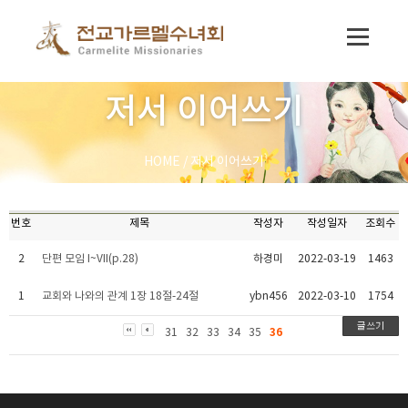
저서 이어쓰기
HOME
/
저서 이어쓰기
번호
제목
작성자
작성일자
조회수
2
단편 모임 I~VII(p.28)
하경미
2022-03-19
1463
1
교회와 나와의 관계 1장 18절-24절
ybn456
2022-03-10
1754
36
31
32
33
34
35