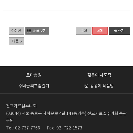
로마총원
젊은이 사도직
수녀들의그림일기
콩콩이 작품방
전교가르멜수녀회
(03044) 서울 종로구 자하문로 4길 14 (통의동) 전교가르멜수녀회 준관
구원
Tel : 02-737-7766
Fax : 02- 722-1573