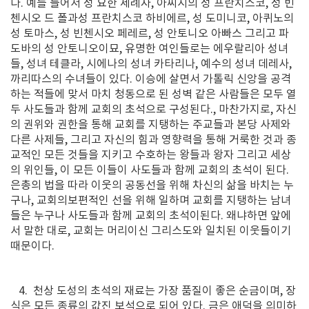
다. 예를 들어서 성 요한 세례자, 아씨시의 성 프란치스코, 성 빈
첸시오 드 폴과성 프란치스코 하비에르, 성 도미니코, 아퀴노의
성 토마스, 성 빈첸시오 페레르, 성 안토니오 아빠스 그리고 파
도바의 성 안토니오이묘, 유명한 여인들로는 에우랄리아 성녀
들, 성녀 테클라, 시에나의 성녀 카타리나, 예수의 성녀 데레사,
까리따스의 수녀들이 있다. 이승에 살면서 가톨릭 신앙을 공격
하는 적들에 맞서 마치 청동으로 된 성벽 같은 사람들은 모두 열
두 사도들과 함께 교회의 초석으로 구성된다., 마찬가지로, 자신
의 권위와 권한을 통해 교회를 지탱하는 주교들과 본당 사제와
다른 사제들, 그리고 자신의 힘과 영향력을 통해 거룩한 것과 종
교적인 모든 것들을 지키고 수호하는 왕들과 왕자 그리고 세상
의 위인들, 이 모든 이들이 사도들과 함께 교회의 초석이 된다.
은총의 법을 따라 이웃의 공동선을 위해 차신의 삶을 바치는 누
구나, 교회의보편적인 선을 위해 일하며 교회를 지탱하는 남녀
들은 누구나 사도들과 함께 교회의 초석이된다. 왜냐하면 앞에
서 말한 대로, 교회는 머리이신 그리스도와 일치된 이웃들이기
때문이다.
4. 천상 도성의 초석의 재료는 가장 품질이 좋은 순금이며, 장
식은 모든 종류의 값진 보석으로 되어 있다. 금은 애덕을 의미하