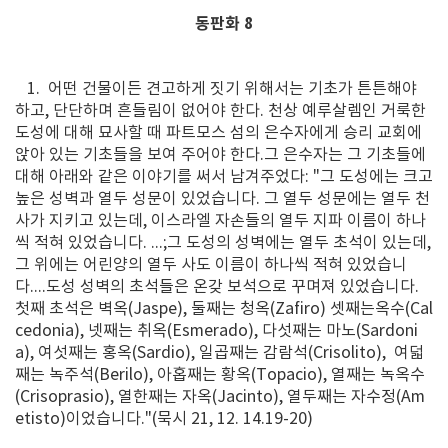
동판화 8
1. 어떤 건물이든 견고하게 짓기 위해서는 기초가 튼튼해야
하고, 단단하며 흔들림이 없어야 한다. 천상 예루살렘인 거룩한
도성에 대해 묘사할 때 파트모스 섬의 은수자에게 승리 교회에
앉아 있는 기초들을 보여 주어야 한다.그 은수자는 그 기초들에
대해 아래와 같은 이야기를 써서 남겨주었다: "그 도성에는 크고
높은 성벽과 열두 성문이 있었습니다. 그 열두 성문에는 열두 천
사가 지키고 있는데, 이스라엘 자손들의 열두 지파 이름이 하나
씩 적혀 있었습니다. ...;그 도성의 성벽에는 열두 초석이 있는데,
그 위에는 어린양의 열두 사도 이름이 하나씩 적혀 있었습니
다....도성 성벽의 초석들은 온갖 보석으로 꾸며져 있었습니다.
첫째 초석은 벽옥(Jaspe), 둘째는 청옥(Zafiro) 셋째는옥수(Cal
cedonia), 넷째는 취옥(Esmerado), 다섯째는 마노(Sardoni
a), 여섯째는 홍옥(Sardio), 일곱째는 감람석(Crisolito), 여덟
째는 녹주석(Berilo), 아홉째는 황옥(Topacio), 열째는 녹옥수
(Crisoprasio), 열한째는 자옥(Jacinto), 열두째는 자수정(Am
etisto)이었습니다."(묵시 21, 12. 14.19-20)