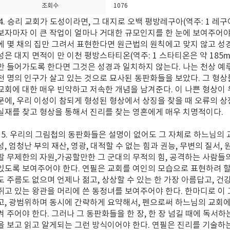
조회수
1076
4. 승리 교회가 도성이라면, 그 대지로 오백 평방레구아(역주: 1 레구
보자마자 이 큰 작업이 얼마나 거대한 규모인지를 한 눈에 보여주어야 
에 몇 채의 집만 그려서 표현한다면 원근법의 원칙에고 맞지 않고 성경
성은 대지 면적이 만 이천 평방스타티온(역주: 1 스타티온은 약 185
만 들어가도록 한다면 그것은 성경과 일치하지 않는다. 나는 천상 예
천 명의 인구가 살고 있는 것으로 묘사된 동판화들을 보았다. 그 형
교회에 대한 매우 빈약하고 저속한 개념을 남겨준다. 이 나쁜 형상이
문에, 우리 이성이 참되게 형성된 형상에서 상징을 찾을 때 오류의 상
실재를 찾고 형상을 통해서 진리를 찾는 영혼에게 매우 치명적이다.
5. 우리의 그림첩의 동판화들은 설명이 없어도 그 자체로 하느님의 교
성, 엄청난 부의 재산, 영광, 대적할 수 없는 힘과 권능, 무변의 질서
할 무제한의 자원,가공할만한 그 군대의 무적의 힘, 공격하는 사람들
있도록 보여주어야 한다. 연필은 교회를 여인의 모습으로 표현하려 할 
도 주름도 없으며 언제나 젊고, 상상할 수 있는 한 가장 아름답고, 건
쥐고 있는 왕관을 머리에 쓴 동정녀를 보여주어야 한다. 한마디로 
고, 광범위하며 동시에 간략하게 요약해서, 펜으로써 하느님의 교회에
켜 주어야 한다. 그러나 그 동판화들을 한 장, 한 장 넘길 때에 독서하
을 보고 읽고 알게되는 그런 방식이어야 한다. 연필은 진리를 기술하는