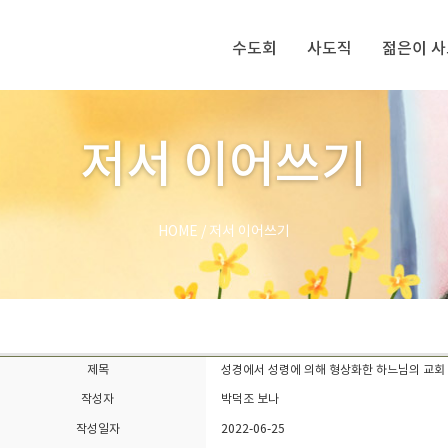
수도회
사도직
젊은이 
저서 이어쓰기
HOME
/
저서 이어쓰기
제목
성경에서 성령에 의해 형상화한 하느님의 교회 (P
작성자
박덕조 보나
작성일자
2022-06-25