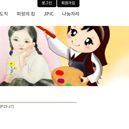
로그인
회원가입
사도직
피정의 집
JPIC
나눔자리
25-27)