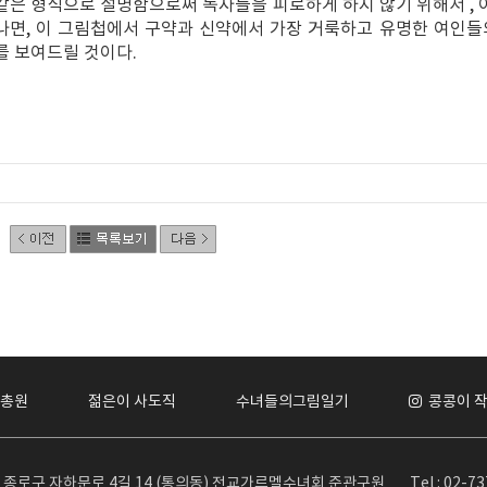
같은 형식으로 설명함으로써 독자들을 피로하게 하지 않기 위해서 , 이
나면, 이 그림첩에서 구약과 신약에서 가장 거룩하고 유명한 여인들
를 보여드릴 것이다.
총원
젊은이 사도직
수녀들의그림일기
콩콩이 
서울 종로구 자하문로 4길 14 (통의동) 전교가르멜수녀회 준관구원
Tel : 02-7