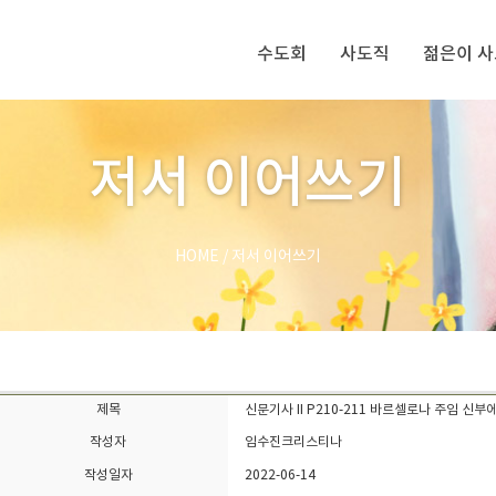
수도회
사도직
젊은이 
저서 이어쓰기
HOME
/
저서 이어쓰기
제목
신문기사 II P210-211 바르셀로나 주임 신
작성자
임수진크리스티나
작성일자
2022-06-14