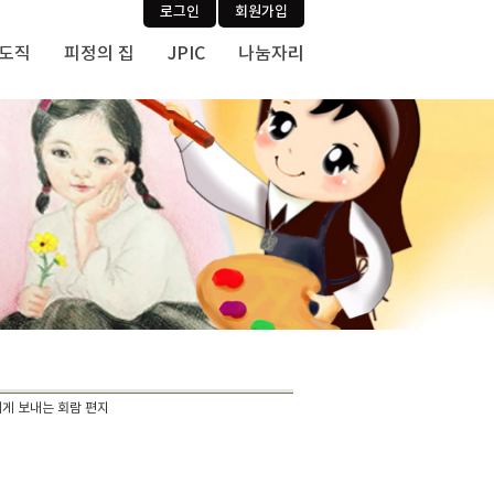
로그인
회원가입
사도직
피정의 집
JPIC
나눔자리
부에게 보내는 회람 편지