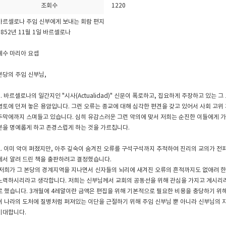
조회수
1220
바르셀로나 주임 신부에게 보내는 회람 편지
1852년 11월 1일 바르셀로나
예수 마리아 요셉
본당의 주임 신부님,
1. 바르셀로나의 일간지인 "시사(Actualidad)" 신문이 폭로하고, 집요하게 주장하고 있는
영토에 던져 놓은 용암입니다. 그런 오류는 종교에 대해 심각한 편견을 갖고 있어서 사회 고위
두막에까지 스며들고 있습니다. 심히 유감스러운 그런 악의에 맞서 저희는 순진한 이들에게 가
분을 명예롭게 하고 존경스럽게 하는 것을 가르칩니다.
2. 이미 악이 퍼졌지만, 아주 깊숙이 숨겨진 오류를 구석구석까지 추적하여 진리의 교의가 전
에서 알려 드린 책을 출판하려고 결정했습니다.
저희가 그 본당의 경계지역을 지나면서 신자들의 뇌리에 새겨진 오류의 흔적까지도 없애려 한
노력하시리라고 생각합니다. 저희는 신부님께서 교회의 공동선을 위해 관심을 가지고 계시리라
로 했습니다. 3개월에 4레알이란 금액은 편집을 위해 기본적으로 필요한 비용을 충당하기 위
이 나라의 도처에 질병처럼 퍼져있는 이단을 근절하기 위해 주임 신부님 뿐 아니라 신부님의
기대합니다.