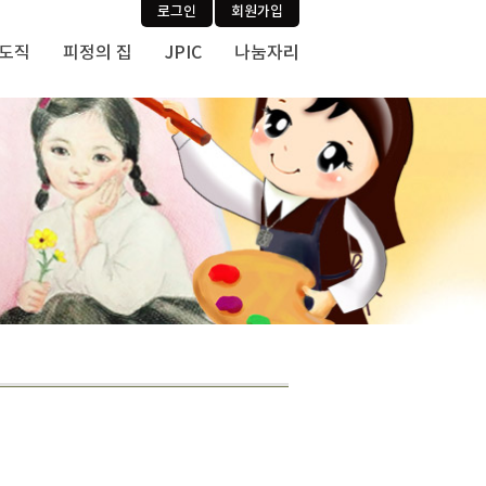
로그인
회원가입
사도직
피정의 집
JPIC
나눔자리