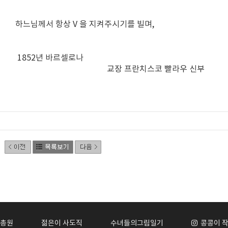
하느님께서 항상 V 을 지켜주시기를 빌며,
1852년 바르셀로나
교장 프란치스코 빨라우 신부
총원
젊은이 사도직
수녀들의그림일기
콩콩이 