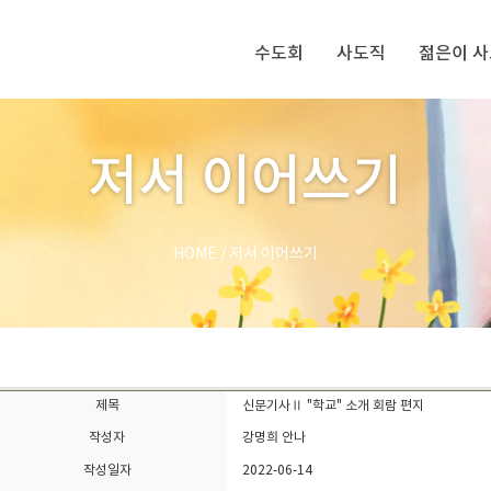
수도회
사도직
젊은이 
저서 이어쓰기
HOME
/
저서 이어쓰기
제목
신문기사Ⅱ "학교" 소개 회람 편지
작성자
강명희 안나
작성일자
2022-06-14