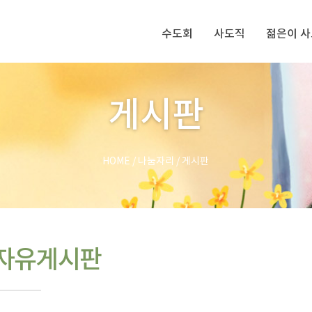
수도회
사도직
젊은이 
게시판
HOME
/
나눔자리
/
게시판
자유게시판