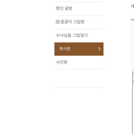
게
명인 글방
콩콩이 그림방
수녀님들 그림일기
게시판
사진방