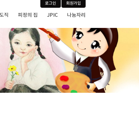
로그인
회원가입
사도직
피정의 집
JPIC
나눔자리