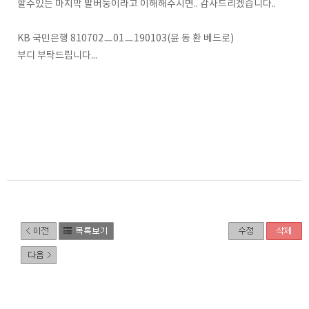
할수있는 마지막 발버둥이라고 이해해주시면.. 감사드리겠습니다..
KB 국민은행 810702ㅡ01ㅡ190103(윤 동 환 베드로)
부디 부탁드립니다...