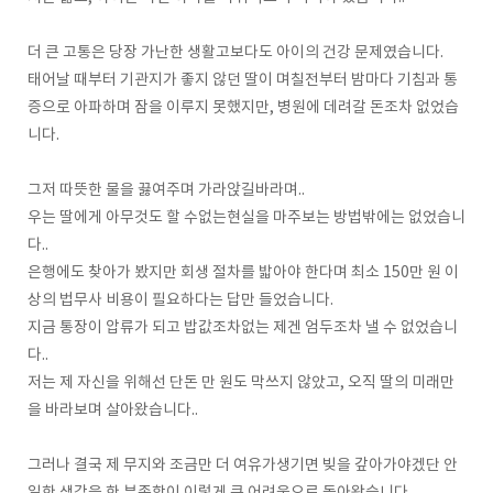
더 큰 고통은 당장 가난한 생활고보다도 아이의 건강 문제였습니다.
태어날 때부터 기관지가 좋지 않던 딸이 며칠전부터 밤마다 기침과 통
증으로 아파하며 잠을 이루지 못했지만, 병원에 데려갈 돈조차 없었습
니다.
그저 따뜻한 물을 끓여주며 가라앉길바라며..
우는 딸에게 아무것도 할 수없는현실을 마주보는 방법밖에는 없었습니
다..
은행에도 찾아가 봤지만 회생 절차를 밟아야 한다며 최소 150만 원 이
상의 법무사 비용이 필요하다는 답만 들었습니다.
지금 통장이 압류가 되고 밥값조차없는 제겐 엄두조차 낼 수 없었습니
다..
저는 제 자신을 위해선 단돈 만 원도 막쓰지 않았고, 오직 딸의 미래만
을 바라보며 살아왔습니다..
그러나 결국 제 무지와 조금만 더 여유가생기면 빚을 갚아가야겠단 안