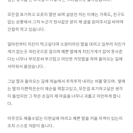
일한 생각을 한 부족함이 이렇게 큰 어려움으로 돌아왔습니다..
모든걸 포기하고 오로지 딸만 보며 살았던 저는 이제는 가족도, 친구도
없는 상황에서 그저 누군가 천사같은 분이 제 글을 읽어주시길 바라며
간절히 적고 있습니다.
얼마전부터 치킨이 먹고싶다며 소원이라던 딸을 대리고 일부러 치킨가
게가 없는곳 외진곳으로 걸으며 예쁜 딸에게 치킨가게가 없어 못사준
다는 너무나 부모로써 부끄럽고 미안한 거짓말을 하며 돌아오는 길에
서러워서 울었습니다. .
그날 딸과 돌아오는 길에 하늘에서 추적추적 내리는 비를 맞으며.. 옆에
는 딸의 이쁜작은손이 제손을 꽉잡고있고, 모든걸 포기하고싶은 생각
이 들었지만 그 작은 손길이 제 마음을 너무나 괴롭고 미안하게 합니
다..
아무것도 해줄수없는 이현실에 여리고 예쁜 딸을 키울 자격이 있는지
조차 스스로 의문이 듭니다..