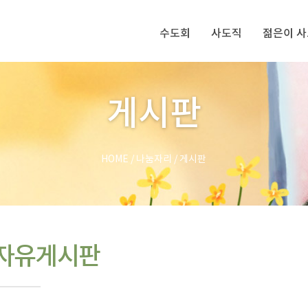
수도회
사도직
젊은이 
게시판
HOME
/
나눔자리
/
게시판
자유게시판