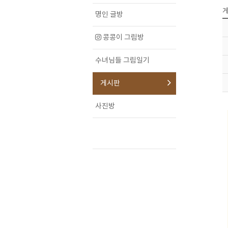
게
명인 글방
콩콩이 그림방
수녀님들 그림일기
게시판
사진방