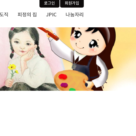
로그인
회원가입
사도직
피정의 집
JPIC
나눔자리