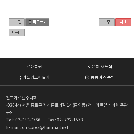
로마총원
젊은이 사도직
수녀들의그림일기
콩콩이 작품방
전교가르멜수녀회
(03044) 서울 종로구 자하문로 4길 14 (통의동) 전교가르멜수녀회 준관
구원
Tel : 02-737-7766
Fax : 02- 722-1573
E-mail : cmcorea@hanmail.net