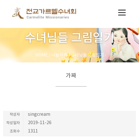
수녀님들 그림일기
HOME
/
나눔자리
/
수녀님들 그림일기
가짜
제목
singcream
작성자
2019-11-26
작성일자
1311
조회수