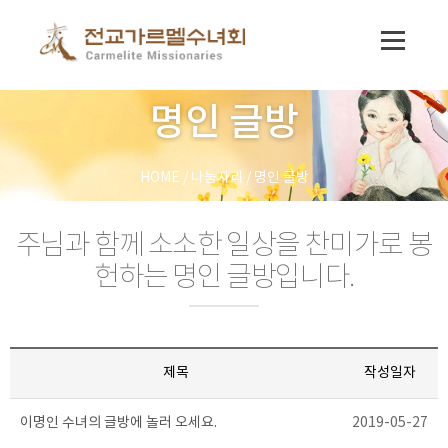
명인 글방
HOME
/
나눔자리
/
명인 글방
주님과 함께 소소한 일상을 찬미가로 봉
헌하는 명인 글방입니다.
제목
작성일자
이명인 수녀의 글방에 놀러 오세요.
2019-05-27