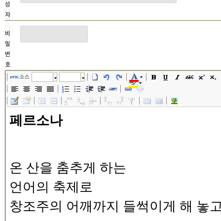
성
자
비
밀
번
호
소스
글꼴
크기