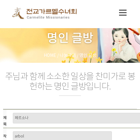
명인 글방
HOME
/
나눔자리
/
명인 글방
주님과 함께 소소한 일상을 찬미가로 봉
헌하는 명인 글방입니다.
제
목
작