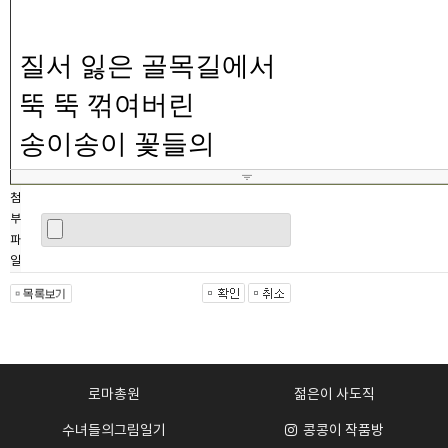
첨
부
파
일
로마총원
젊은이 사도직
수녀들의그림일기
콩콩이 작품방