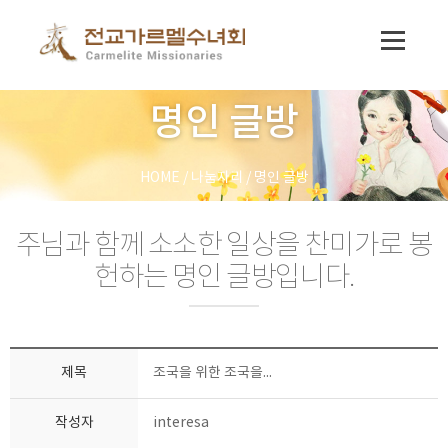
명인 글방
HOME
/
나눔자리
/
명인 글방
주님과 함께 소소한 일상을 찬미가로 봉
헌하는 명인 글방입니다.
제목
조국을 위한 조국을...
작성자
interesa