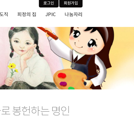
로그인
회원가입
사도직
피정의 집
JPIC
나눔자리
가로 봉헌하는 명인