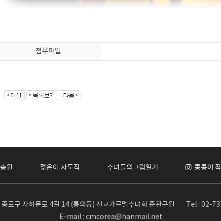
첨부파일
총원
젊은이 사도직
수녀들의그림일기
콩콩이 
서울 종로구 자하문로 4길 14 (통의동) 전교가르멜수녀회 준관구원
Tel : 02-7
E-mail : cmcorea@hanmail.net