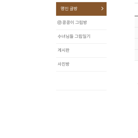
명인 글방
콩콩이 그림방
수녀님들 그림일기
게시판
사진방