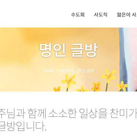
수도회
사도직
젊은이 
명인 글방
HOME
/
나눔자리
/
명인 글방
주님과 함께 소소한 일상을 찬미
글방입니다.