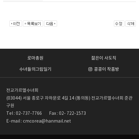
로마총원
젊은이 사도직
수녀들의그림일기
콩콩이 작품방
전교가르멜수녀회
(03044) 서울 종로구 자하문로 4길 14 (통의동) 전교가르멜수녀회 준관
구원
Tel : 02-737-7766
Fax : 02- 722-1573
E-mail : cmcorea@hanmail.net