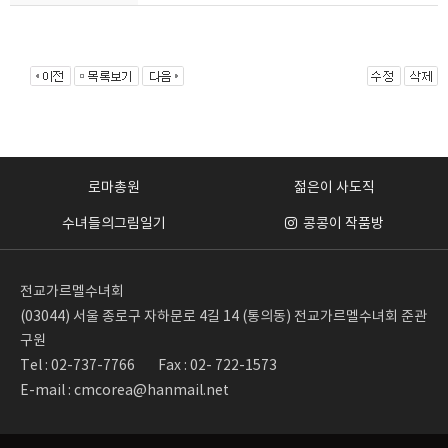
로마총원
젊은이 사도직
수녀들의그림일기
콩콩이 작품방
전교가르멜수녀회
(03044) 서울 종로구 자하문로 4길 14 (통의동) 전교가르멜수녀회 준관
구원
Tel : 02-737-7766
Fax : 02- 722-1573
E-mail : cmcorea@hanmail.net