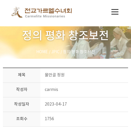
정의 평화 창조보전
HOME
/
JPIC
/
정의 평화 창조보전
제목
물만골 정원
작성자
carmis
작성일자
2023-04-17
조회수
1756