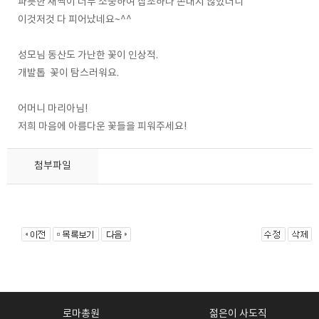
파릇한 새싹이 너무 소중하여 잡초하나 손대지 않았더니
이것저것 다 피어났네요~^^
성모님 동산도 가난한 꽃이 인상적.
개발톱 꽃이 탐스러워요.
어머니 마리아님!
저희 마음에 아름다운 꽃들을 피워주세요!
첨부파일
로마총원
젊은이 사도직