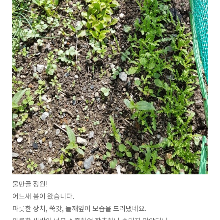
물만골 정원!
어느새 봄이 왔습니다.
파릇한 상치, 쑥갓, 들깨잎이 모습을 드러냈네요.